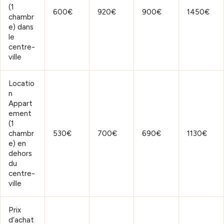
(1
600€
920€
900€
1450€
chambr
e) dans
le
centre-
ville
Locatio
n
Appart
ement
(1
chambr
530€
700€
690€
1130€
e) en
dehors
du
centre-
ville
Prix
d’achat