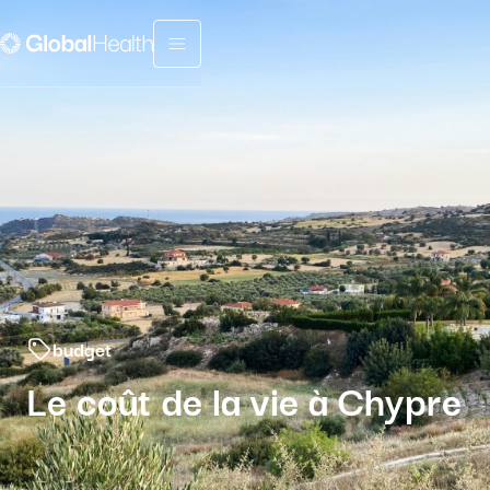
Menu fermé
budget
Le coût de la vie à Chypre