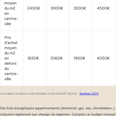
moyen
du m2
2400€
3000€
3000€
4500€
en
centre-
ville
Prix
d’achat
moyen
du m2
en
1650€
2060€
1900€
4050€
dehors
du
centre-
ville
Les valeurs ci-dessus sont données à titre indicatif. Source :
Numbeo 2024
.
Des frais énergétiques supplémentaires (électricité, gaz, eau, climatisation…)
s’ajoutent également aux charges de logement. Comptez un budget mensuel