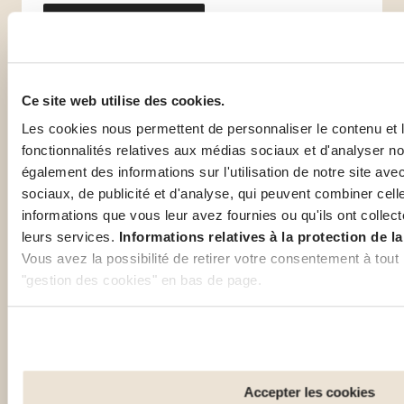
mon devis gratuit
Ce site web utilise des cookies.
Les cookies nous permettent de personnaliser le contenu et l
fonctionnalités relatives aux médias sociaux et d'analyser no
également des informations sur l'utilisation de notre site av
sociaux, de publicité et d'analyse, qui peuvent combiner cell
informations que vous leur avez fournies ou qu'ils ont collecté
Autres guides pour Chypre
leurs services.
Informations relatives à la protection de la
Vous avez la possibilité de retirer votre consentement à tout
"gestion des cookies" en bas de page.
Certains de ces cookies sont strictement nécessaires au bon
Notez que si vous désactivez des cookies utilisés ici, il se p
Vivre à Chypre
Santé à Chypre
fonctionnalités ou parties de ce site Web ne soient plus nor
Découvrez des
Lisez tous les conseils
sont utilisés pour : Améliorer votre expérience utilisateur, e
Accepter les cookies
conseils pratiques sur
de santé et