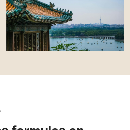
?
s formules en