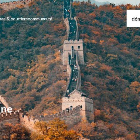
dém
ses & courtiers
communauté
ine