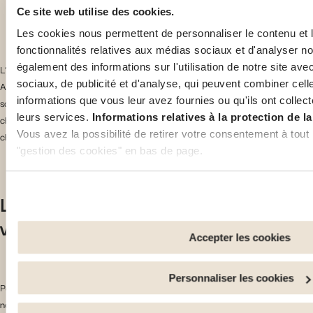
Spire Manchester Hospital
Ce site web utilise des cookies.
Les cookies nous permettent de personnaliser le contenu et l
fonctionnalités relatives aux médias sociaux et d'analyser no
également des informations sur l'utilisation de notre site av
L’un des seuls bémols du système de santé à Manchester, comme en
sociaux, de publicité et d'analyse, qui peuvent combiner cell
Angleterre en général, reste les délais d’attente pour accéder aux soins,
informations que vous leur avez fournies ou qu'ils ont collecté
souvent longs, voire très longs. Certains soins ne sont également pas pris en
leurs services.
Informations relatives à la protection de la
charge. C’est pourquoi souscrire à une assurance santé privée est une
Vous avez la possibilité de retirer votre consentement à tout
chose très courante.
"gestion des cookies" en bas de page.
Certains de ces cookies sont strictement nécessaires au bon
L’assurance santé internationale pour
Notez que si vous désactivez des cookies utilisés ici, il se p
fonctionnalités ou parties de ce site Web ne soient plus nor
vous et votre famille
sont utilisés pour : Améliorer votre expérience utilisateur, e
Accepter les cookies
fonctionnalités et en se souvenant de vos choix. Mesurer l'
de visiteurs et en comprenant comment vous arrivez sur notr
Personnaliser les cookies
services personnalisés et en suivre les performances. Parta
Pour pallier les faiblesses de la couverture universelle britannique, de
réseaux sociaux utilisés et vous permettre de visualiser du 
nombreux expatriés choisissent de souscrire à une
assurance santé privée