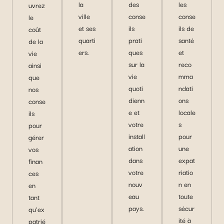
la
des
les
uvrez
ville
conse
conse
le
et ses
ils
ils de
coût
quarti
prati
santé
de la
ers.
ques
et
vie
sur la
reco
ainsi
vie
mma
que
quoti
ndati
nos
dienn
ons
conse
e et
locale
ils
votre
s
pour
install
pour
gérer
ation
une
vos
dans
expat
finan
votre
riatio
ces
nouv
n en
en
eau
toute
tant
pays.
sécur
qu'ex
ité à
patrié