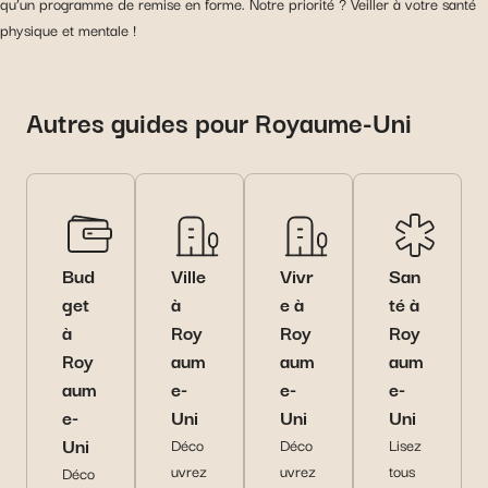
qu’un programme de remise en forme. Notre priorité ? Veiller à votre santé
physique et mentale !
Autres guides pour Royaume-Uni
Bud
Ville
Vivr
San
get
à
e à
té à
à
Roy
Roy
Roy
Roy
aum
aum
aum
aum
e-
e-
e-
e-
Uni
Uni
Uni
Uni
Déco
Déco
Lisez
uvrez
uvrez
tous
Déco