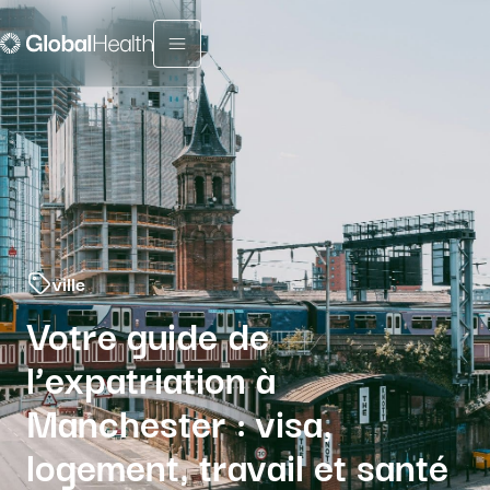
Menu fermé
ville
Votre guide de
l’expatriation à
Manchester : visa,
logement, travail et santé