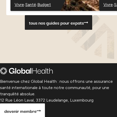
-
-
-
Vivre
Santé
Budget
Vivre
S
-
-
-
-
-
Danemark
Danemark
Danemark
Paragu
P
tous nos guides pour expats
Bienvenue chez Global Health : nous offrons une assurance
santé internationale à toute notre communauté, pour une
tranquilité absolue.
12 Rue Léon Laval, 3372 Leudelange, Luxembourg
devenir membre