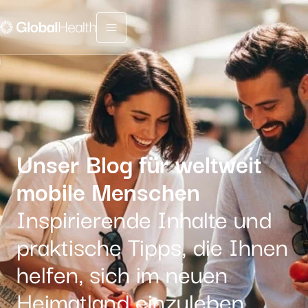
Menu fermé
Unser Blog für weltweit
mobile Menschen
Inspirierende Inhalte und
praktische Tipps, die Ihnen
helfen, sich im neuen
Heimatland einzuleben.