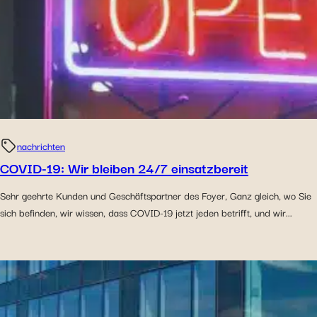
Entscheidungen erinnern. Das Publikum zu messen,
indem wir die Anzahl der Besucher verfolgen und
verstehen, wie Sie auf unsere Website gelangen.
Personalisierte Angebote und Dienstleistungen
bereitstellen und deren Leistung verfolgen. Informationen
mit den verwendeten sozialen Netzwerken zu teilen und
Ihnen die Möglichkeit zu geben, Inhalte anzuzeigen, die
auf einer externen Website gehostet werden.
nachrichten
COVID-19: Wir bleiben 24/7 einsatzbereit
Sehr geehrte Kunden und Geschäftspartner des Foyer, Ganz gleich, wo Sie
sich befinden, wir wissen, dass COVID-19 jetzt jeden betrifft, und wir...