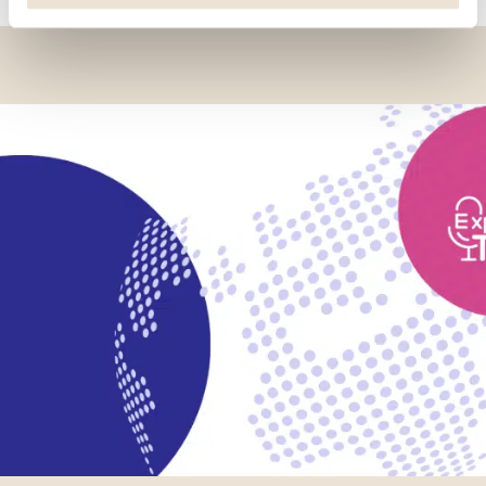
Funktionen oder Teile dieser Website möglicherweise
nicht mehr normal zugänglich sind. Andere werden
verwendet, um : Ihre Nutzererfahrung zu verbessern,
indem Sie Ihre Funktionen anpassen und sich an Ihre
Entscheidungen erinnern. Das Publikum zu messen,
indem wir die Anzahl der Besucher verfolgen und
verstehen, wie Sie auf unsere Website gelangen.
Personalisierte Angebote und Dienstleistungen
bereitstellen und deren Leistung verfolgen. Informationen
mit den verwendeten sozialen Netzwerken zu teilen und
Ihnen die Möglichkeit zu geben, Inhalte anzuzeigen, die
auf einer externen Website gehostet werden.