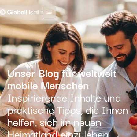
Menu fermé
Unser Blog für weltweit
mobile Menschen
Inspirierende Inhalte und
praktische Tipps, die Ihnen
helfen, sich im neuen
Heimatland einzuleben.