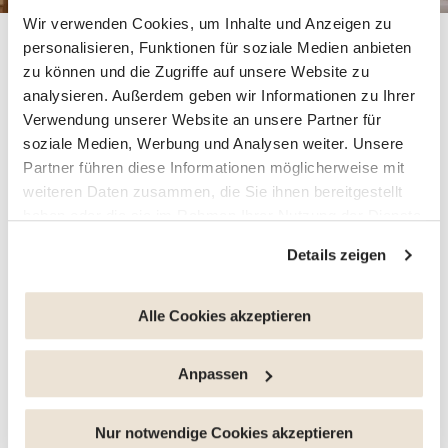
Wir verwenden Cookies, um Inhalte und Anzeigen zu
personalisieren, Funktionen für soziale Medien anbieten
wohlbefinden
zu können und die Zugriffe auf unsere Website zu
analysieren. Außerdem geben wir Informationen zu Ihrer
Verwendung unserer Website an unsere Partner für
Erfahren Sie mehr über unseren
soziale Medien, Werbung und Analysen weiter. Unsere
Coaching-Service für mentale
Partner führen diese Informationen möglicherweise mit
weiteren Daten zusammen, die Sie ihnen bereitgestellt
Gesundheit
haben oder die sie im Rahmen Ihrer Nutzung der Dienste
gesammelt haben.
Informationen über den Schutz der
Details zeigen
Privatsphäre
Alleinstehende, Paare und Familien, die ihre Heimat
verlassen haben, um zu studieren, zu arbeiten, zu
lieben oder einfach nur um Abenteuer zu erleben, sind
Sie haben die Möglichkeit, Ihre Zustimmung jederzeit zu
Alle Cookies akzeptieren
sich einig, dass ein Leben im Ausland sowohl
widerrufen, indem Sie auf den Link "Cookie-Verwaltung"
aufregend als auch herausfordernd sein…
am Ende der Seite klicken. Einige dieser Cookies sind
Anpassen
für das ordnungsgemäße Funktionieren der Website
unbedingt erforderlich. Bitte beachten Sie, dass bei der
Diesen Artikel teilen
Deaktivierung von hier verwendeten Cookies einige
Nur notwendige Cookies akzeptieren