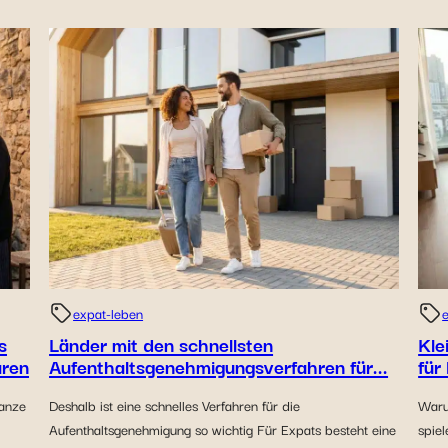
expat-leben
s
Länder mit den schnellsten
Kle
aren
Aufenthaltsgenehmigungsverfahren für...
für
ganze
Deshalb ist eine schnelles Verfahren für die
Waru
Aufenthaltsgenehmigung so wichtig Für Expats besteht eine
spiel