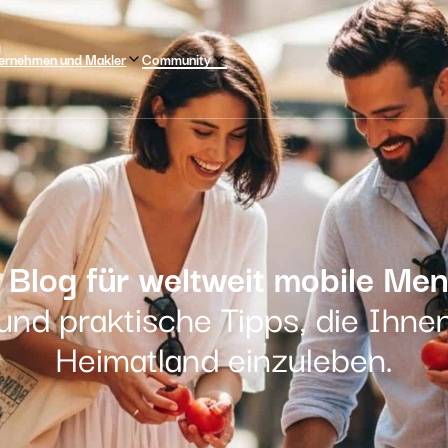
ernehmen und Makler
Community
 Blog für weltweit mobile Me
und praktische Tipps, die Ihne
Heimatland einzuleben.