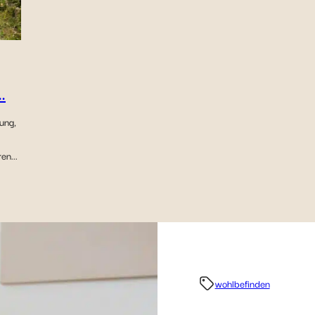
.
ung,
en...
wohlbefinden